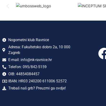
Nogometni klub Ravnice
Adresa: Fakultetsko dobro 2a, 10 000
Zagreb
E-mail: info@nk-ravnice.hr
Telefon: 095/842-5159
OIB: 44854084457
IBAN: HR03 240200 611006 52572
Trebaš naš grb? Preuzmi ga ovdje!