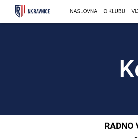
NASLOVNA
O KLUBU
VI
K
RADNO 